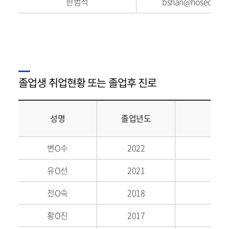
한범석
bshan@hoseo.edu
졸업생 취업현황 또는 졸업후 진로
성명
졸업년도
변O수
2022
유O선
2021
연성
전O숙
2018
황O진
2017
한