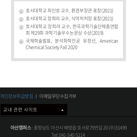
호서대학교 최인호 교수, 환경부장관 표창(2021)
1
호서대학교 장희라 교수, 식약처처장 표창(2021)
2
호서대학교 장희라 교수, 한국과학기술단체총연합
3
회 제29회 과학기술우수논문상 수상(2019)
국제학술발표, 분석화학전공 유정선, American
4
Chemical Society Fall 2020
개인정보취급방침
이메일무단수집거부
교내 관련 사이트
아산캠퍼스
: 충청남도 아산시 배방읍 호서로79번길 20 (우)31499
Tel: 041-540-5114