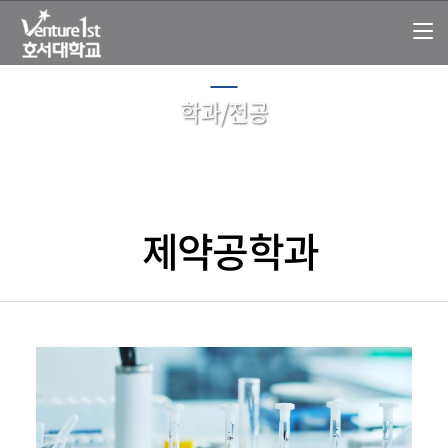
학과/전공
제약공학과