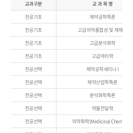
교과구분
교 과 목 명
전공기초
제약공학특론
전공기초
고급의약품합성 및 제제학
전공기초
고급분석화학
전공기초
고급약리학
전공선택
제약공학세미나 I
전공선택
제약산업학특론
전공선택
분석화학특론
전공선택
약물전달학
전공선택
의약화학(Medicinal Chemistry)