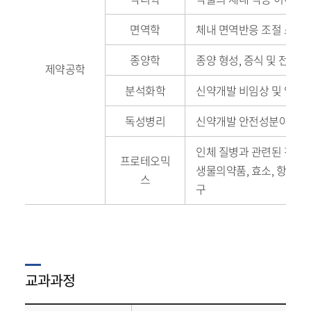
면역학
체내 면역반응 조절 소재 
종양학
종양 형성, 증식 및 전이 
제약공학
분석화학
신약개발 비임상 및 임상시
독성병리
신약개발 안전성분야의 형
인체 질병과 관련된 진단
프로테오믹
생물의약품, 효소, 항생제
스
구
교과과정