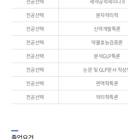
전공선택
제약공학세미나 II
전공선택
분자약리학
전공선택
신약개발특론
전공선택
약물효능검증론
전공선택
분석GLP특론
전공선택
논문 및 GLP문서 작성법
전공선택
면역학특론
전공선택
약리학특론
졸업요건