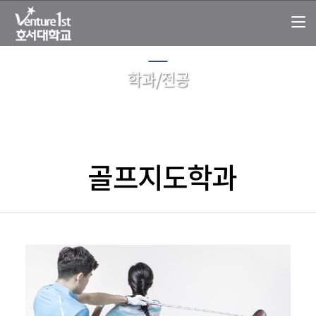
학과/전공
골프지도학과