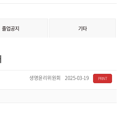
졸업공지
기타
내
작
생명윤리위원회
등
2025-03-19
PRINT
성
록
자
일
자