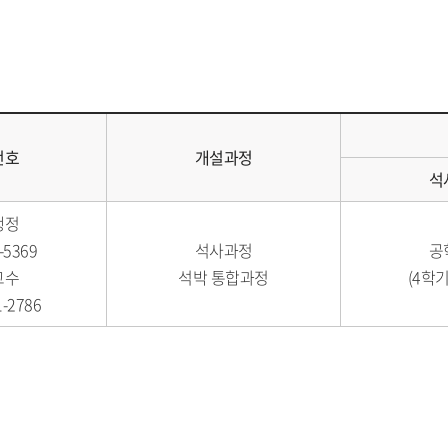
번호
개설과정
석
행정
-5369
석사과정
공
교수
석박 통합과정
(4학기
1-2786