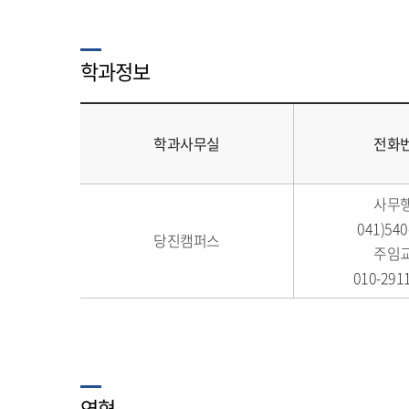
학과정보
학과사무실
전화
사무
041)540
당진캠퍼스
주임
010-291
연혁