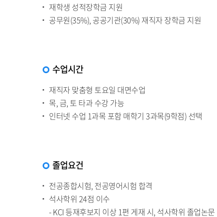
재학생 성적장학금 지원
공무원(35%), 공공기관(30%) 재직자 장학금 지원
수업시간
재직자 맞춤형 토요일 대면수업
목, 금, 토 타과 수강 가능
인터넷 수업 1과목 포함 매학기 3과목(9학점) 선택
졸업요건
전공종합시험, 전공영어시험 합격
석사학위 24점 이수
- KCI 등재후보지 이상 1편 게재 시, 석사학위 졸업논문