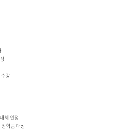
과
이상
목 수강
 대체 인정
 장학금 대상